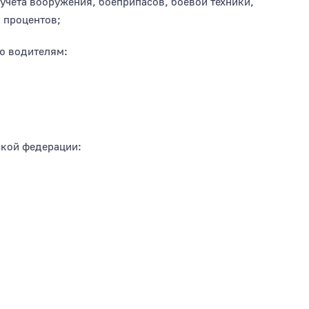
учета вооружения, боеприпасов, боевой техники,
0 процентов;
ю водителям:
ской федерации: