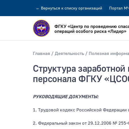
←
Вернуться
к списку организаций
Портал М
ФГКУ «Центр по проведению спас
операций особого риска «Лидер»
Главная
Деятельность
Полезная информ
Структура заработной
Искать по:
всей фразе
отдельн
персонала ФГКУ «ЦСО
Публикация не ранее
Публик
РУКОВОДЯЩИЕ ДОКУМЕНТЫ:
1. Трудовой кодекс Российской Федерации 
2. Федеральный закон от 29.12.2006 № 25