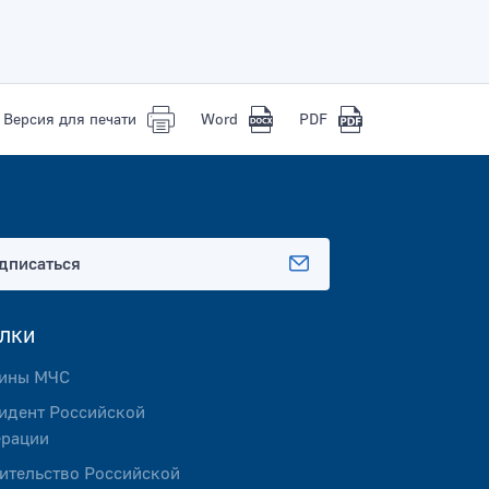
Версия для печати
Word
PDF
дписаться
лки
ины МЧС
идент Российской
рации
ительство Российской