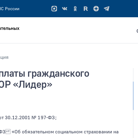
ЧС России
ательных
ация
 платы гражданского
ым словам
ОР «Лидер»
ация не позднее
Тип раздела
от 30.12.2001
№ 197-ФЗ;
5-ФЗ «Об обязательном социальном страховании на