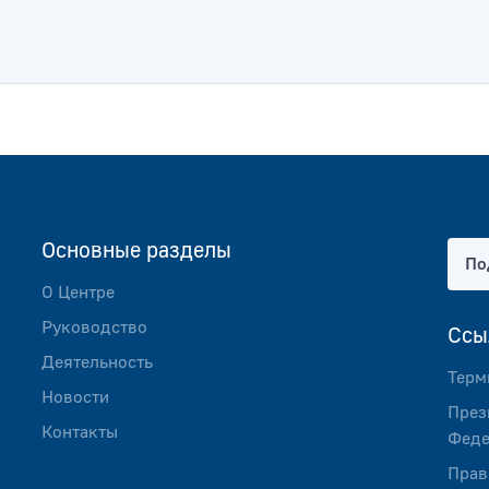
Основные разделы
По
О Центре
Руководство
Ссы
Деятельность
Терм
Новости
През
Контакты
Феде
Прав